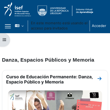
En este momento está usando el
Acceder
acceso para invitados
Panel lateral
Salta al contenido principal
Abrir índice del curso
Danza, Espacios Públicos y Memoria
Perfilado de sección
Curso de Educación Permanente: Danza,
Ir a 
Espacio Público y Memoria