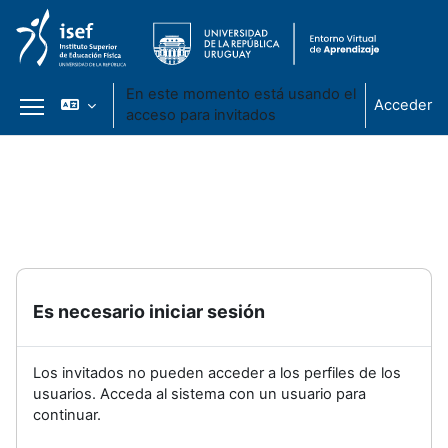
En este momento está usando el
Acceder
acceso para invitados
Panel lateral
Salta al contenido principal
Es necesario iniciar sesión
Los invitados no pueden acceder a los perfiles de los
usuarios. Acceda al sistema con un usuario para
continuar.