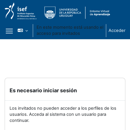
En este momento está usando el
Acceder
acceso para invitados
Panel lateral
Salta al contenido principal
Es necesario iniciar sesión
Los invitados no pueden acceder a los perfiles de los
usuarios. Acceda al sistema con un usuario para
continuar.