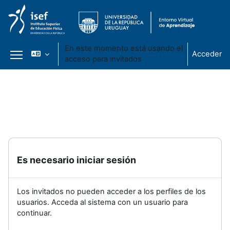
En este momento está usando el
Acceder
acceso para invitados
Panel lateral
Salta al contenido principal
Es necesario iniciar sesión
Los invitados no pueden acceder a los perfiles de los
usuarios. Acceda al sistema con un usuario para
continuar.