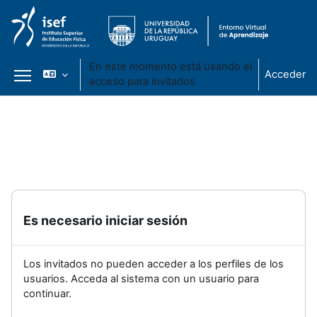
En este momento está usando el
Acceder
acceso para invitados
Panel lateral
Salta al contenido principal
Es necesario iniciar sesión
Los invitados no pueden acceder a los perfiles de los
usuarios. Acceda al sistema con un usuario para
continuar.