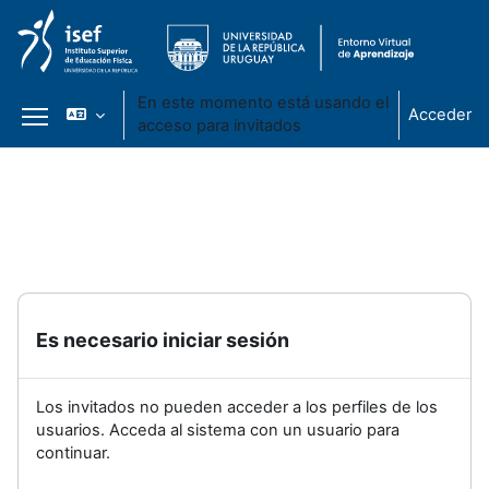
En este momento está usando el
Acceder
acceso para invitados
Panel lateral
Salta al contenido principal
Es necesario iniciar sesión
Los invitados no pueden acceder a los perfiles de los
usuarios. Acceda al sistema con un usuario para
continuar.