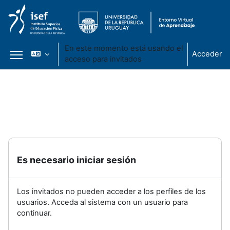
En este momento está usando el
Acceder
acceso para invitados
Panel lateral
Salta al contenido principal
Es necesario iniciar sesión
Los invitados no pueden acceder a los perfiles de los
usuarios. Acceda al sistema con un usuario para
continuar.