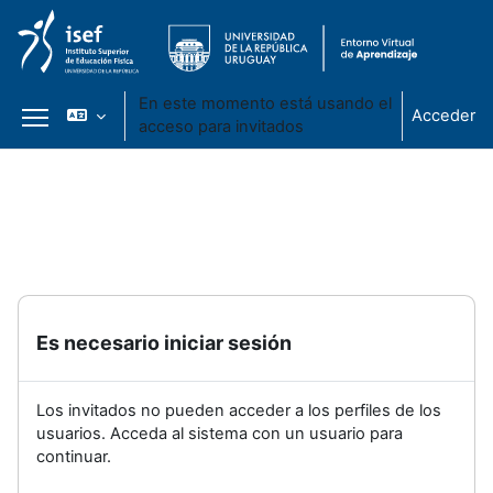
En este momento está usando el
Acceder
acceso para invitados
Panel lateral
Salta al contenido principal
Es necesario iniciar sesión
Los invitados no pueden acceder a los perfiles de los
usuarios. Acceda al sistema con un usuario para
continuar.