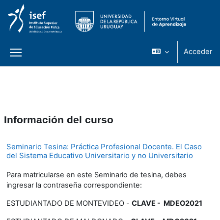
Acceder
Panel lateral
Salta al contenido principal
Información del curso
Seminario Tesina: Práctica Profesional Docente. El Caso
del Sistema Educativo Universitario y no Universitario
Para matricularse en este Seminario de tesina, debes
ingresar la contraseña correspondiente:
ESTUDIANTADO DE MONTEVIDEO -
CLAVE - MDEO2021