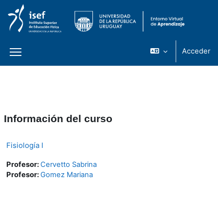
Acceder
Panel lateral
Salta al contenido principal
Información del curso
Fisiología I
Profesor:
Cervetto Sabrina
Profesor:
Gomez Mariana