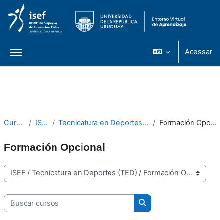
Acessar
Painel lateral
Ir para o conteúdo principal
Cursos
ISEF
Tecnicatura en Deportes (TED)
Formación Opcional
Formación Opcional
Categorias de Cursos
Buscar cursos
Buscar cursos