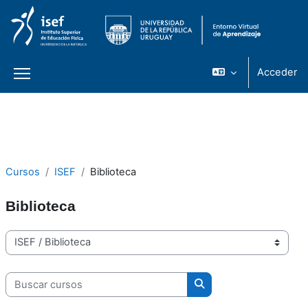
Acceder
Panel lateral
Salta al contenido principal
Cursos
ISEF
Biblioteca
Biblioteca
Categorías
Buscar cursos
Buscar cursos